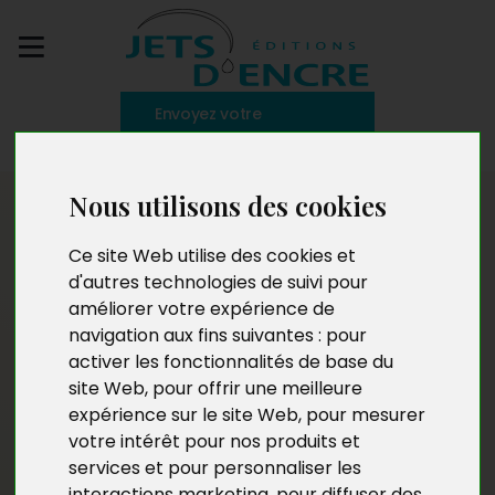
Envoyez votre
manuscrit
Nous utilisons des cookies
Offrir aux auteurs
Ce site Web utilise des cookies et
une
expérience
d'autres technologies de suivi pour
améliorer votre expérience de
littéraire sur-mesure
navigation aux fins suivantes :
pour
activer les fonctionnalités de base du
site Web
,
pour offrir une meilleure
expérience sur le site Web
,
pour mesurer
En 2007 naissaient
les Éditions Jets d’Encre
, portées par
votre intérêt pour nos produits et
un souffle de renouveau et une vision ambitieuse.
Notre
services et pour personnaliser les
ambition première était de donner la possibilité à tous les
interactions marketing
,
pour diffuser des