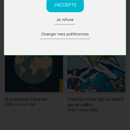
J'ACCEPTE
Je refuse
Changer mes préférences
Et pourtant, il tourne !
Trois hommes (et un chien)
Didier Lucien Poppé
sur un caillou
Didier Lucien Poppé