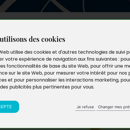
Les auteurs
Le catalogue
Le blog
utilisons des cookies
Web utilise des cookies et d'autres technologies de suivi 
r votre expérience de navigation aux fins suivantes :
pou
n de la
les fonctionnalités de base du site Web
,
pour offrir une me
nce sur le site Web
,
pour mesurer votre intérêt pour nos 
ces et pour personnaliser les interactions marketing
,
pou
 des publicités plus pertinentes pour vous
.
CEPTE
Je refuse
Changer mes pré