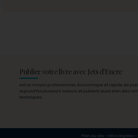
Publier votre livre avec Jets d'Encre
est un moyen professionnel, économique et rapide de publie
aujourd’hui plusieurs auteurs et publient aussi bien des r
techniques.
Plan du site
-
Infos légales
-