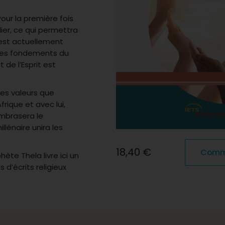
our la première fois
ilier, ce qui permettra
est actuellement
 les fondements du
t de l’Esprit est
ses valeurs que
frique et avec lui,
mbrasera le
llénaire unira les
18,40 €
Comma
phète Thela livre ici un
d’écrits religieux