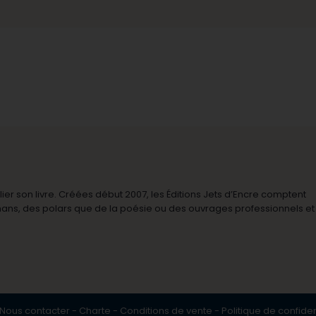
r son livre. Créées début 2007, les Éditions Jets d’Encre comptent
omans, des polars que de la poésie ou des ouvrages professionnels et
Nous contacter
-
Charte
-
Conditions de vente
-
Politique de confiden