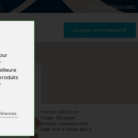
mon compte
mon panier
Envoyez votre manuscrit
pour
r
illeure
produits
r
Format : 14,8 x 21 cm
férences
Pages : 190 pages
Parution : novembre 2022
ISBN : 978-2-35523-694-5