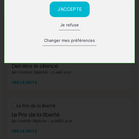
J'ACCEPTE
Je refuse
A lire également
Changer mes préférences
Derrière le silence
par Cévennes Magazine - 15 août 2026
LIRE LA SUITE
Le Prix de la liberté
par Scarlette Magazine - 29 juillet 2026
LIRE LA SUITE