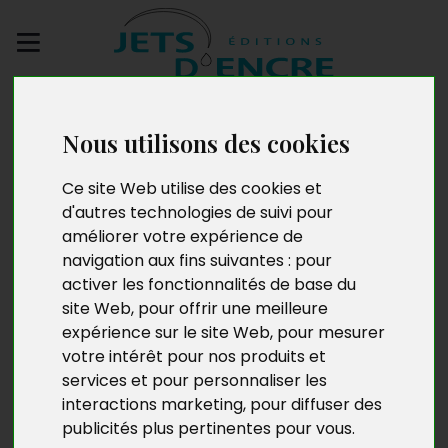
Envoyez votre
manuscrit
Nous utilisons des cookies
Ce site Web utilise des cookies et
90 jours, journal d’un
d'autres technologies de suivi pour
Tanguy qui se soigne
améliorer votre expérience de
navigation aux fins suivantes :
pour
activer les fonctionnalités de base du
site Web
,
pour offrir une meilleure
expérience sur le site Web
,
pour mesurer
votre intérêt pour nos produits et
services et pour personnaliser les
interactions marketing
,
pour diffuser des
publicités plus pertinentes pour vous
.