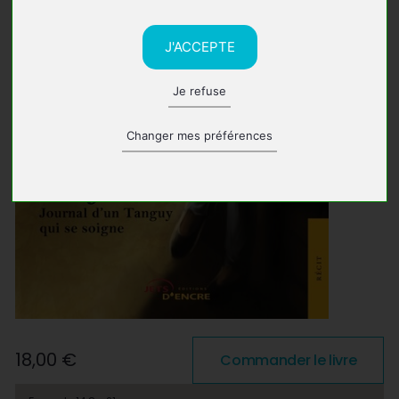
J'ACCEPTE
Je refuse
Changer mes préférences
18,00 €
Commander le livre