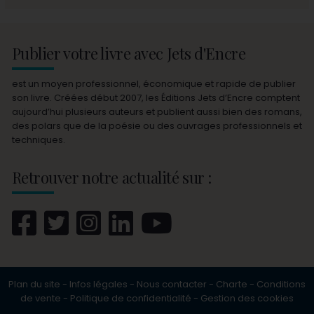
Publier votre livre avec Jets d'Encre
est un moyen professionnel, économique et rapide de publier
son livre. Créées début 2007, les Éditions Jets d’Encre comptent
aujourd’hui plusieurs auteurs et publient aussi bien des romans,
des polars que de la poésie ou des ouvrages professionnels et
techniques.
Retrouver notre actualité sur :
Plan du site
-
Infos légales
-
Nous contacter
-
Charte
-
Conditions
de vente
-
Politique de confidentialité
-
Gestion des cookies