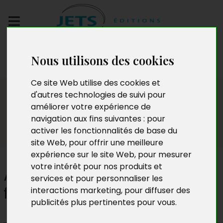
Envoyez votre
Nous utilisons des cookies
manuscrit
Ce site Web utilise des cookies et
Presse
d'autres technologies de suivi pour
améliorer votre expérience de
navigation aux fins suivantes :
pour
activer les fonctionnalités de base du
site Web
,
pour offrir une meilleure
expérience sur le site Web
,
pour mesurer
votre intérêt pour nos produits et
À partir d’aujourd’hui, tu ne
services et pour personnaliser les
fais plus partie de ma vie
interactions marketing
,
pour diffuser des
publicités plus pertinentes pour vous
.