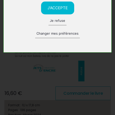
J'ACCEPTE
Je refuse
Changer mes préférences
16,60 €
Commander le livre
Format : 11,1 x 17,8 cm
Pages : 136 pages
Parution : février 2024