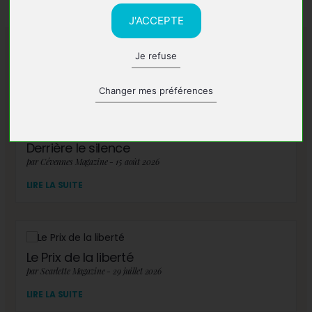
J'ACCEPTE
Je refuse
A lire également
Changer mes préférences
Derrière le silence
par Cévennes Magazine - 15 août 2026
LIRE LA SUITE
Le Prix de la liberté
par Scarlette Magazine - 29 juillet 2026
LIRE LA SUITE