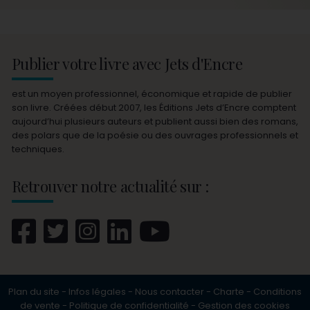
Publier votre livre avec Jets d'Encre
est un moyen professionnel, économique et rapide de publier
son livre. Créées début 2007, les Éditions Jets d’Encre comptent
aujourd’hui plusieurs auteurs et publient aussi bien des romans,
des polars que de la poésie ou des ouvrages professionnels et
techniques.
Retrouver notre actualité sur :
Plan du site
-
Infos légales
-
Nous contacter
-
Charte
-
Conditions
de vente
-
Politique de confidentialité
-
Gestion des cookies