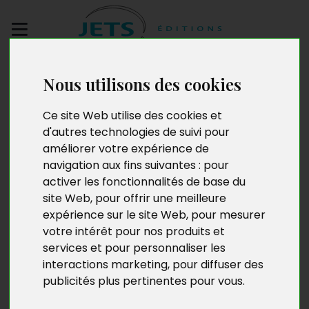
Envoyez votre
Nous utilisons des cookies
manuscrit
Ce site Web utilise des cookies et
Abdelaziz Laghouil
d'autres technologies de suivi pour
améliorer votre expérience de
navigation aux fins suivantes :
pour
activer les fonctionnalités de base du
Ancien universitaire, titulaire d’une licence de
site Web
,
pour offrir une meilleure
psychologie (Paris VIII/Paris VI), Abdelaziz Laghouil a
expérience sur le site Web
,
pour mesurer
préparé un CES c2 en psychophysiologie (1973-78),
votre intérêt pour nos produits et
sous la direction des professeurs Soulairac (hôpital
services et pour personnaliser les
Sainte-Anne), Golberg (éthologie) et
interactions marketing
,
pour diffuser des
Tangaprecassom (physiologie).
publicités plus pertinentes pour vous
.
De retour en Algérie, il enseigne les sciences naturelles
au lycée de jeunes filles Aicha de Batna, avant de