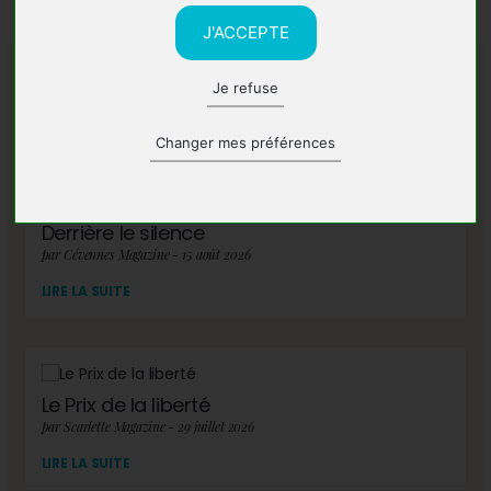
J'ACCEPTE
Je refuse
A lire également
Changer mes préférences
Derrière le silence
par Cévennes Magazine - 15 août 2026
LIRE LA SUITE
Le Prix de la liberté
par Scarlette Magazine - 29 juillet 2026
LIRE LA SUITE