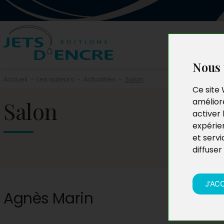
Nous 
Accueil
-
Les auteurs
-
Actualités
-
Salon
Ce site 
Salon
améliore
activer 
expérie
et servi
diffuser
J'AC
Agnès Marin