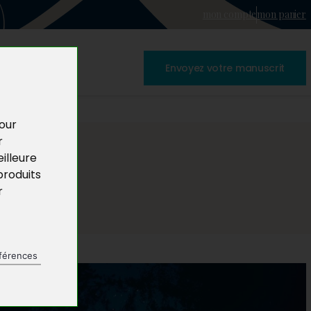
mon compte
mon panier
Envoyez votre manuscrit
pour
r
illeure
produits
r
férences