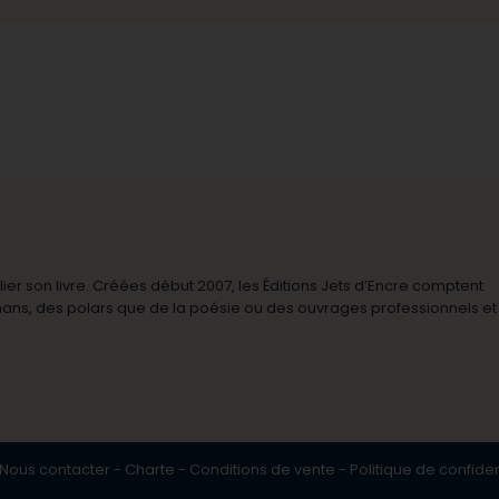
r son livre. Créées début 2007, les Éditions Jets d’Encre comptent
omans, des polars que de la poésie ou des ouvrages professionnels et
Nous contacter
-
Charte
-
Conditions de vente
-
Politique de confiden