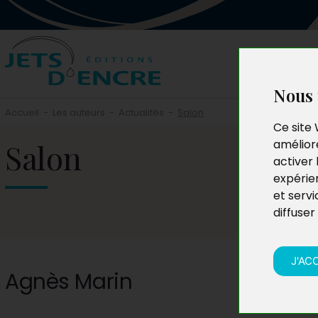
Nous 
Accueil
-
Les auteurs
-
Actualités
-
Salon
Ce site 
Salon
améliore
activer 
expérie
et servi
diffuser
J'AC
Agnès Marin