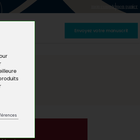
mon compte
mon panier
Envoyez votre manuscrit
pour
r
illeure
produits
r
férences