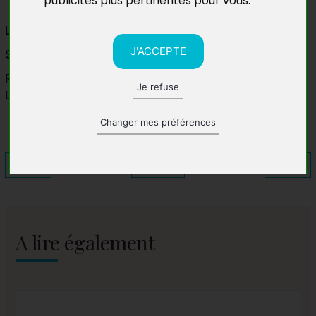
publicités plus pertinentes pour vous
.
Le salon de la Couture
J'ACCEPTE
Salle des sports
Rue du Rietz
Je refuse
La Couture
,
62136
Changer mes préférences
A lire également