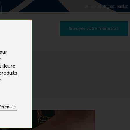
mon compte
mon panier
Envoyez votre manuscrit
pour
r
illeure
produits
r
férences