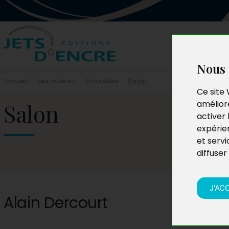
Nous 
Accueil
-
Les auteurs
-
Actualités
-
Salon
Ce site 
Salon
améliore
activer 
expérie
et servi
diffuser
J'AC
Alain Dercourt