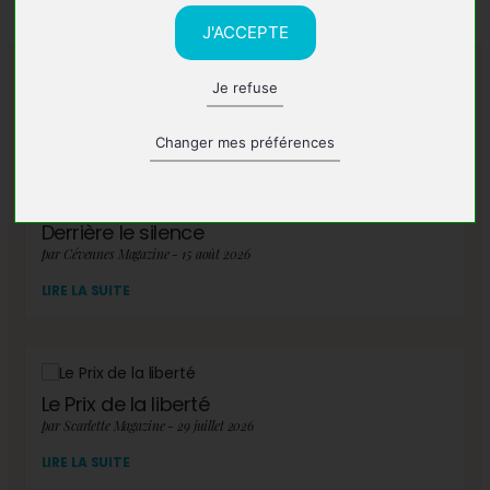
J'ACCEPTE
Je refuse
A lire également
Changer mes préférences
Derrière le silence
par Cévennes Magazine - 15 août 2026
LIRE LA SUITE
Le Prix de la liberté
par Scarlette Magazine - 29 juillet 2026
LIRE LA SUITE