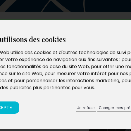
Les auteurs
Le catalogue
Le blog
utilisons des cookies
Web utilise des cookies et d'autres technologies de suivi 
r votre expérience de navigation aux fins suivantes :
pou
éens
les fonctionnalités de base du site Web
,
pour offrir une me
nce sur le site Web
,
pour mesurer votre intérêt pour nos 
2 :
ces et pour personnaliser les interactions marketing
,
pou
 des publicités plus pertinentes pour vous
.
CEPTE
Je refuse
Changer mes pré