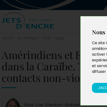
Nous 
Accueil
-
Le catalogue
-
Livres
-
Essai
Ce site 
améliore
Amérindiens et Europ
activer 
expérie
dans la Caraïbe. Tome 
et servi
diffuser
contacts non-violents
J'AC
Marie-Line Mouriesse-Boulogne