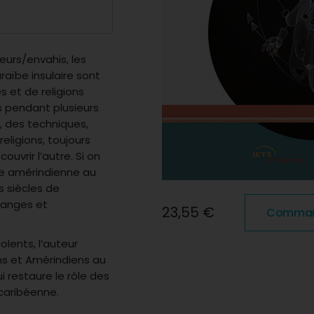
eurs
/envahi
s, les
raïbe insulaire sont
es et de religions
 pendant plusieurs
 des techniques,
eligions, toujours
uvrir l’autre. Si on
re amérindienne au
 siècles de
anges et
23,55 €
Commande
lents, l’auteur
ns et Amérindiens au
i restaure le rôle des
 caribéenne.