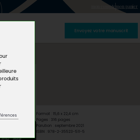
mon compte
mon panier
Envoyez votre manuscrit
pour
r
illeure
produits
r
Format : 15,6 x 22,4 cm
férences
Pages : 316 pages
Parution : septembre 2021
ISBN : 978-2-35523-511-5