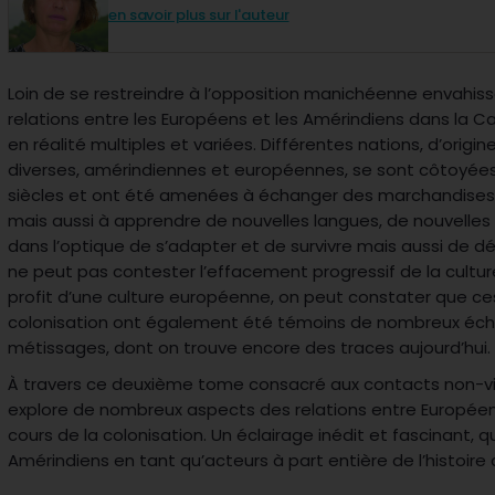
en savoir plus sur l'auteur
Loin de se restreindre à
l’
opposition manichéenne envahiss
relations entre les Européens et les Amérindiens dans la Ca
en ré
alit
é multiples et variées. Différentes nations, d
’
origin
diverses, amérindiennes et européennes, se sont c
ô
toyées
siècles et ont é
t
é amenées à échanger des marchandises,
mais aussi à apprendre de nouvelles langues, de nouvelles r
dans l
’
optique de s
’
adapter et de survivre mais aussi de déco
ne peut pas contester l
’
effacement progressif de la cultu
profit d
’
une culture européenne, on peut constater que ces
colonisation ont également é
t
é
t
émoins de nombreux éch
métissages, dont on trouve encore des traces aujourd
’hui.
À travers ce deuxième tome consacré aux contacts non-vio
explore de nombreux aspects des relations entre Europée
cours de la colonisation. Un éclairage inédit et fascinant, qu
Amérindiens en tant qu’acteurs à part entière de l’histoire