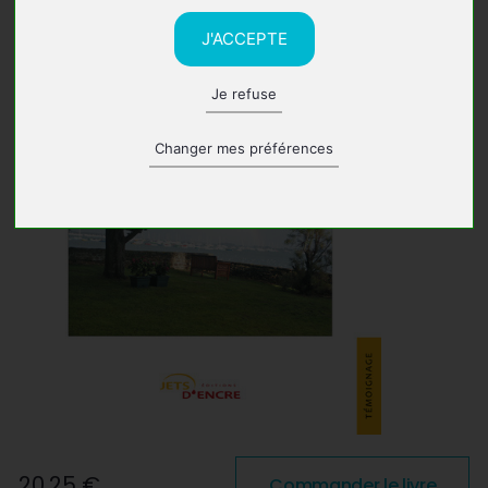
J'ACCEPTE
Je refuse
Changer mes préférences
20,25 €
Commander le livre