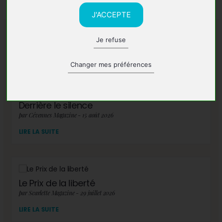
J'ACCEPTE
Je refuse
A lire également
Changer mes préférences
Derrière le silence
par Cévennes Magazine - 15 août 2026
LIRE LA SUITE
Le Prix de la liberté
par Scarlette Magazine - 29 juillet 2026
LIRE LA SUITE