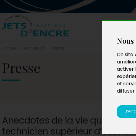
Nous 
Accueil
-
Les auteurs
-
Presse
Ce site 
Presse
améliore
activer 
expérie
et servi
diffuser
J'AC
Anecdotes de la vie quotidien
technicien supérieur d’économ