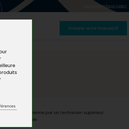
mon compte
mon panier
Envoyez votre manuscrit
pour
r
illeure
produits
r
férences