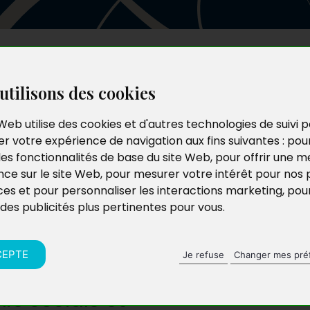
Les auteurs
Le catalogue
Le blog
utilisons des cookies
Web utilise des cookies et d'autres technologies de suivi 
r votre expérience de navigation aux fins suivantes :
pou
les fonctionnalités de base du site Web
,
pour offrir une me
nce sur le site Web
,
pour mesurer votre intérêt pour nos 
ces et pour personnaliser les interactions marketing
,
pou
 des publicités plus pertinentes pour vous
.
CEPTE
Je refuse
Changer mes pré
ne par un
ie sociale et