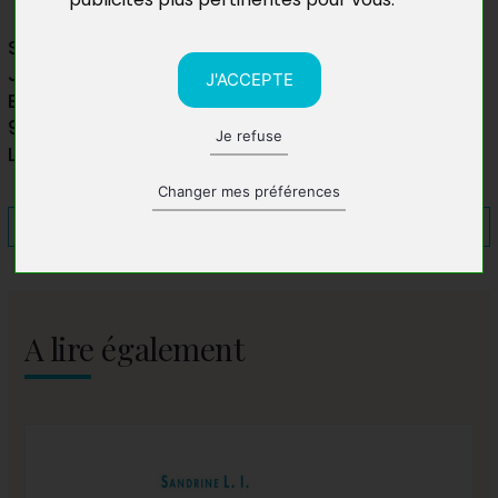
Salon du Livre Athéna
Jardins de la plage
J'ACCEPTE
Boulevard Hubert Deslisle - Front de mer
97410 Saint-Pierre
Je refuse
La Réunion
Changer mes préférences
A lire également