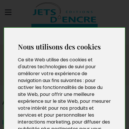
Envoyez votre
manuscrit
Nous utilisons des cookies
Salon
Ce site Web utilise des cookies et
d'autres technologies de suivi pour
améliorer votre expérience de
navigation aux fins suivantes :
pour
activer les fonctionnalités de base du
site Web
,
pour offrir une meilleure
Angéline Gabriel
expérience sur le site Web
,
pour mesurer
votre intérêt pour nos produits et
services et pour personnaliser les
interactions marketing
,
pour diffuser des
le jeudi 5 Octobre 2023 de 10h à 12h
publicités plus pertinentes pour vous
.