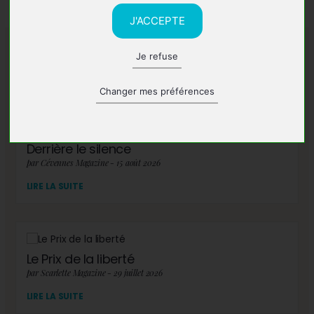
J'ACCEPTE
Je refuse
A lire également
Changer mes préférences
Derrière le silence
par Cévennes Magazine - 15 août 2026
LIRE LA SUITE
Le Prix de la liberté
par Scarlette Magazine - 29 juillet 2026
LIRE LA SUITE