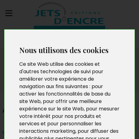
Envoyez votre
manuscrit
Nous utilisons des cookies
Salon
Ce site Web utilise des cookies et
d'autres technologies de suivi pour
améliorer votre expérience de
navigation aux fins suivantes :
pour
activer les fonctionnalités de base du
site Web
,
pour offrir une meilleure
Anthony De Freitas
expérience sur le site Web
,
pour mesurer
votre intérêt pour nos produits et
services et pour personnaliser les
interactions marketing
,
pour diffuser des
samedi 7 décembre et dimanche 8 décembre 2024
publicités plus pertinentes pour vous
.