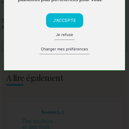
de 10h à 18h
Salon du livre de Roissy-en-Brie
J'ACCEPTE
Grande Halle – Pôle culturel de la Ferme d’Ayau
Je refuse
Changer mes préférences
A lire également