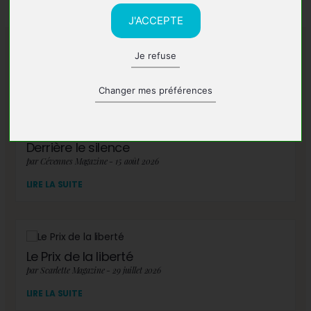
J'ACCEPTE
Je refuse
A lire également
Changer mes préférences
Derrière le silence
par Cévennes Magazine - 15 août 2026
LIRE LA SUITE
Le Prix de la liberté
par Scarlette Magazine - 29 juillet 2026
LIRE LA SUITE