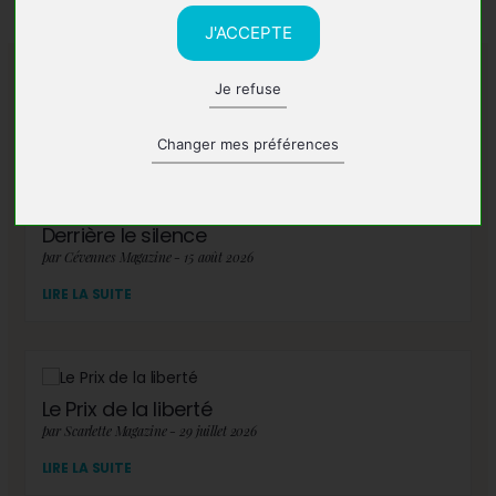
J'ACCEPTE
Je refuse
A lire également
Changer mes préférences
Derrière le silence
par Cévennes Magazine - 15 août 2026
LIRE LA SUITE
Le Prix de la liberté
par Scarlette Magazine - 29 juillet 2026
LIRE LA SUITE