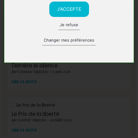
J'ACCEPTE
Je refuse
A lire également
Changer mes préférences
Derrière le silence
par Cévennes Magazine - 15 août 2026
LIRE LA SUITE
Le Prix de la liberté
par Scarlette Magazine - 29 juillet 2026
LIRE LA SUITE