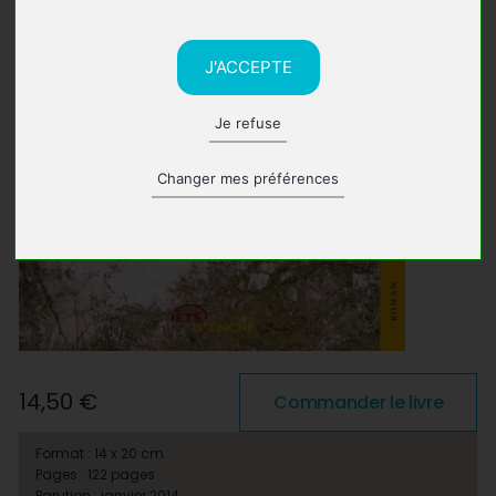
J'ACCEPTE
Je refuse
Changer mes préférences
14,50 €
Commander le livre
Format : 14 x 20 cm
Pages : 122 pages
Parution : janvier 2014