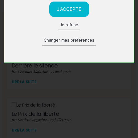
J'ACCEPTE
Je refuse
A lire également
Changer mes préférences
Derrière le silence
par Cévennes Magazine - 15 août 2026
LIRE LA SUITE
Le Prix de la liberté
par Scarlette Magazine - 29 juillet 2026
LIRE LA SUITE