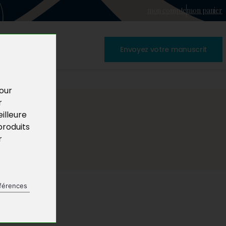
mon compte
mon panier
Envoyez votre manuscrit
pour
r
illeure
produits
r
férences