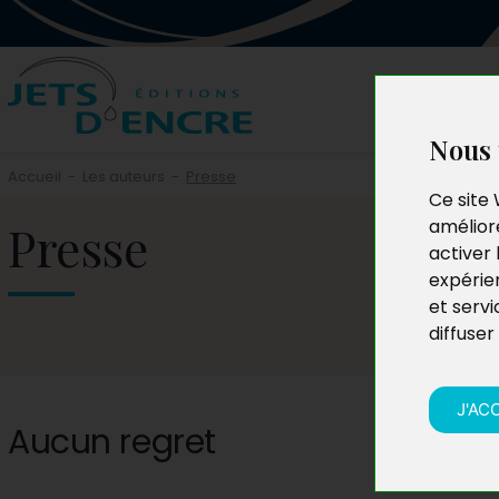
Nous 
Accueil
-
Les auteurs
-
Presse
Ce site 
Presse
améliore
activer 
expérie
et servi
diffuser
J'AC
Aucun regret