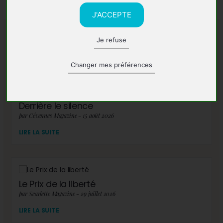
J'ACCEPTE
Je refuse
A lire également
Changer mes préférences
Derrière le silence
par Cévennes Magazine - 15 août 2026
LIRE LA SUITE
Le Prix de la liberté
par Scarlette Magazine - 29 juillet 2026
LIRE LA SUITE