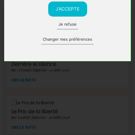
J'ACCEPTE
Je refuse
A lire également
Changer mes préférences
Derrière le silence
par Cévennes Magazine - 15 août 2026
LIRE LA SUITE
Le Prix de la liberté
par Scarlette Magazine - 29 juillet 2026
LIRE LA SUITE