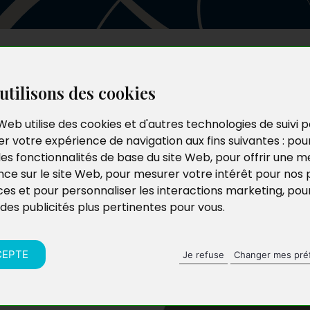
Les auteurs
Le catalogue
Le blog
utilisons des cookies
Web utilise des cookies et d'autres technologies de suivi 
r votre expérience de navigation aux fins suivantes :
pou
les fonctionnalités de base du site Web
,
pour offrir une me
nce sur le site Web
,
pour mesurer votre intérêt pour nos 
ces et pour personnaliser les interactions marketing
,
pou
 des publicités plus pertinentes pour vous
.
i est père de trois
 2009 au Congo. À
il sera de nouveau
CEPTE
Je refuse
Changer mes pré