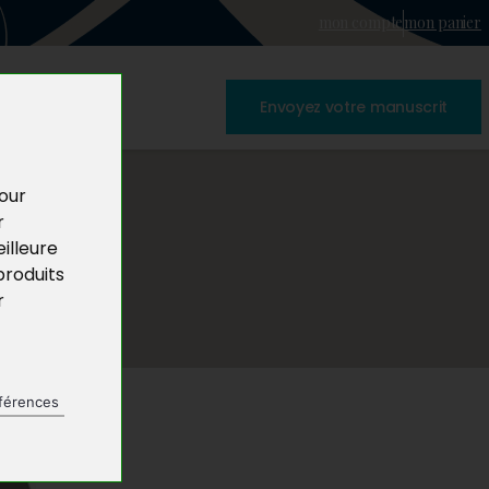
mon compte
mon panier
Envoyez votre manuscrit
pour
r
illeure
produits
r
férences