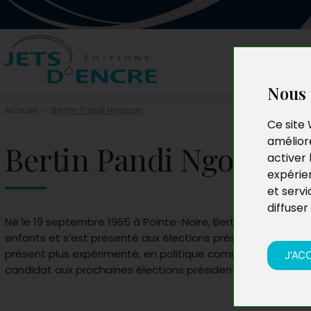
Nous 
Accueil
-
Bertin Pandi Ngouari
Ce site 
améliore
Bertin Pandi Ngouari
activer 
expérie
et servi
diffuser
Né le 19 septembre 1965 à Pointe-Noire, Bertin Pandi Ngouar
enfants et s’est présenté aux élections présidentielles de
présent plus expérimenté, en politique comme dans la vie, 
J'AC
candidat aux prochaines élections présidentielles de 2021.