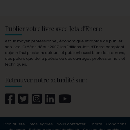
Publier votre livre avec Jets d'Encre
est un moyen professionnel, économique et rapide de publier
son livre. Créées début 2007, les Éditions Jets d’Encre comptent
aujourd’hui plusieurs auteurs et publient aussi bien des romans,
des polars que de la poésie ou des ouvrages professionnels et
techniques.
Retrouver notre actualité sur :
Plan du site
-
Infos légales
-
Nous contacter
-
Charte
-
Conditions
de vente
-
Politique de confidentialité
-
Gestion des cookies