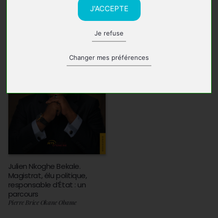
J'ACCEPTE
Je refuse
Changer mes préférences
Julien Nkoghe Bekale.
Magistrat, élu politique,
responsable d’État : un
parcours
Pierre Brice Okane Obame