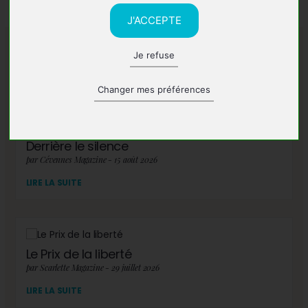
J'ACCEPTE
Je refuse
A lire également
Changer mes préférences
Derrière le silence
par Cévennes Magazine - 15 août 2026
LIRE LA SUITE
Le Prix de la liberté
par Scarlette Magazine - 29 juillet 2026
LIRE LA SUITE