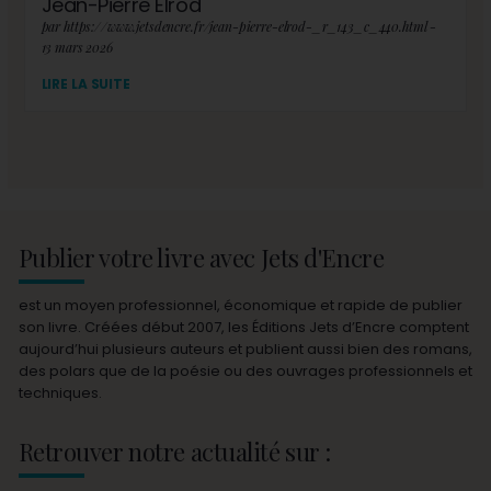
Jean-Pierre Elrod
par https://www.jetsdencre.fr/jean-pierre-elrod-_r_143_c_440.html -
13 mars 2026
LIRE LA SUITE
Publier votre livre avec Jets d'Encre
est un moyen professionnel, économique et rapide de publier
son livre. Créées début 2007, les Éditions Jets d’Encre comptent
aujourd’hui plusieurs auteurs et publient aussi bien des romans,
des polars que de la poésie ou des ouvrages professionnels et
techniques.
Retrouver notre actualité sur :