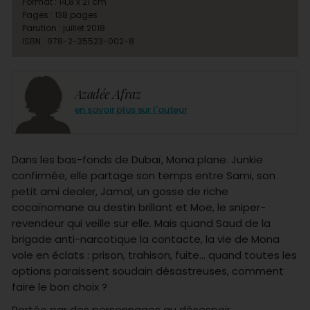
Format : 14,8 x 21 cm
Pages : 138 pages
Parution : juillet 2018
ISBN : 978-2-35523-002-8
Azadée Afraz
en savoir plus sur l'auteur
Dans les bas-fonds de Dubaï, Mona plane. Junkie
confirmée, elle partage son temps entre Sami, son
petit ami dealer, Jamal, un gosse de riche
cocaïnomane au destin brillant et Moe, le sniper-
revendeur qui veille sur elle. Mais quand Saud de la
brigade anti-narcotique la contacte, la vie de Mona
vole en éclats : prison, trahison, fuite… quand toutes les
options paraissent soudain désastreuses, comment
faire le bon choix ?
Portée par des personnages au désespoir