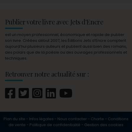
Publier votre livre avec Jets d'Encre
est un moyen professionnel, économique et rapide de publier
son livre. Créées début 2007, les Éditions Jets d’Encre comptent
aujourd’hui plusieurs auteurs et publient aussi bien des romans,
des polars que de la poésie ou des ouvrages professionnels et
techniques.
Retrouver notre actualité sur :
Plan du site
-
Infos légales
-
Nous contacter
-
Charte
-
Conditions
de vente
-
Politique de confidentialité
-
Gestion des cookies