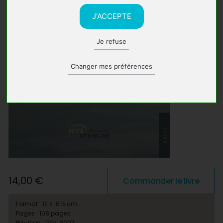
J'ACCEPTE
Je refuse
Changer mes préférences
14,00 €
Commander le livre
Format : 12 x 18.5 cm
Pages : 108 pages
Parution : Déc. 2007