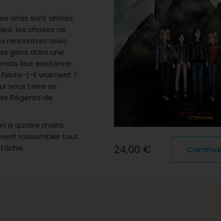
es amis sont arrivés
eur, les choses ne
es rencontres avec
nes gens dans une
mais leur existence.
 Existe-t-il vraiment ?
ur sous terre se
 les Régents de
ion à quatre mains
ivent rassembler tout
 tâche.
24,00 €
Commande