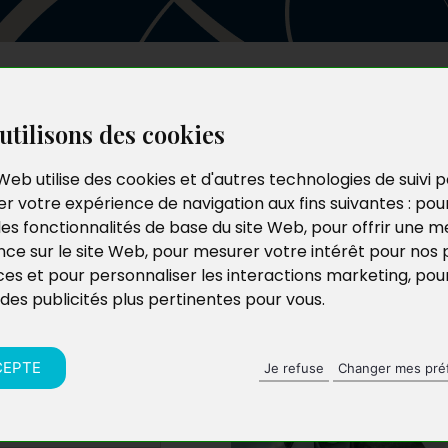
Les auteurs
Le catalogue
Le blog
utilisons des cookies
Web utilise des cookies et d'autres technologies de suivi 
r votre expérience de navigation aux fins suivantes :
pou
 : Les
les fonctionnalités de base du site Web
,
pour offrir une me
nce sur le site Web
,
pour mesurer votre intérêt pour nos 
an
ces et pour personnaliser les interactions marketing
,
pou
 des publicités plus pertinentes pour vous
.
CEPTE
Je refuse
Changer mes pré