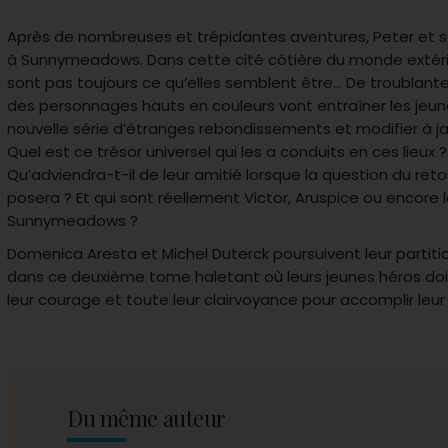
Après de nombreuses et trépidantes aventures, Peter et s
à Sunnymeadows. Dans cette cité côtière du monde extéri
sont pas toujours ce qu’elles semblent être… De troublant
des personnages hauts en couleurs vont entraîner les jeu
nouvelle série d’étranges rebondissements et modifier à ja
Quel est ce trésor universel qui les a conduits en ces lieux ?
Qu’adviendra-t-il de leur amitié lorsque la question du reto
posera ? Et qui sont réellement Victor, Aruspice ou encore
Sunnymeadows ?
Domenica Aresta et Michel Duterck poursuivent leur partit
dans ce deuxième tome haletant où leurs jeunes héros do
leur courage et toute leur clairvoyance pour accomplir leur
Du même auteur