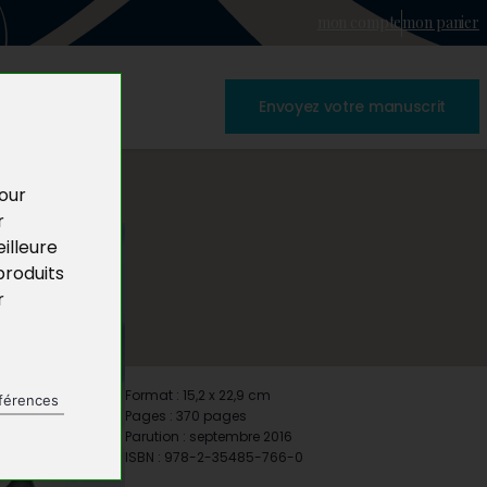
mon compte
mon panier
Envoyez votre manuscrit
pour
r
illeure
produits
r
Format : 15,2 x 22,9 cm
férences
Pages : 370 pages
Parution : septembre 2016
ISBN : 978-2-35485-766-0