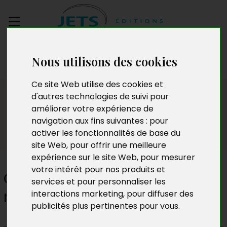
Envoyez votre
Nous utilisons des cookies
manuscrit
Ce site Web utilise des cookies et
Presse
d'autres technologies de suivi pour
améliorer votre expérience de
navigation aux fins suivantes :
pour
activer les fonctionnalités de base du
site Web
,
pour offrir une meilleure
expérience sur le site Web
,
pour mesurer
votre intérêt pour nos produits et
C'est demain qu'on s'fait la
services et pour personnaliser les
malle (Alice Endamne)
interactions marketing
,
pour diffuser des
publicités plus pertinentes pour vous
.