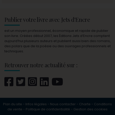
Publier votre livre avec Jets d'Encre
est un moyen professionnel, économique et rapide de publier
son livre. Créées début 2007, les Éditions Jets d’Encre comptent
aujourd’hui plusieurs auteurs et publient aussi bien des romans,
des polars que de la poésie ou des ouvrages professionnels et
techniques.
Retrouver notre actualité sur :
Plan du site
-
Infos légales
-
Nous contacter
-
Charte
-
Conditions
de vente
-
Politique de confidentialité
-
Gestion des cookies