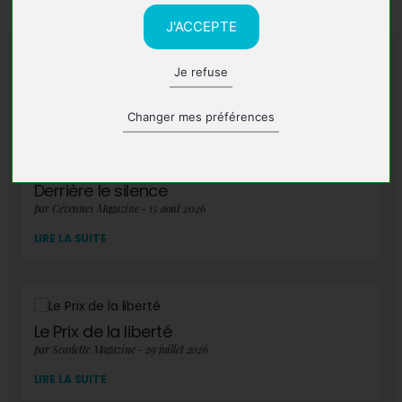
J'ACCEPTE
Je refuse
A lire également
Changer mes préférences
Derrière le silence
par Cévennes Magazine - 15 août 2026
LIRE LA SUITE
Le Prix de la liberté
par Scarlette Magazine - 29 juillet 2026
LIRE LA SUITE