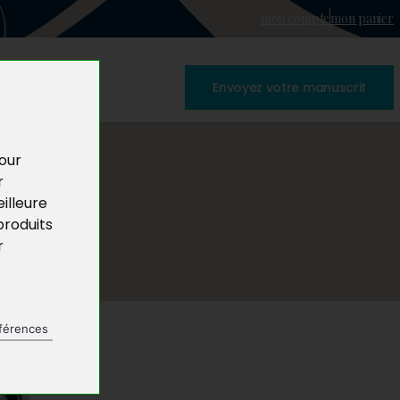
mon compte
mon panier
Envoyez votre manuscrit
pour
r
illeure
produits
r
férences