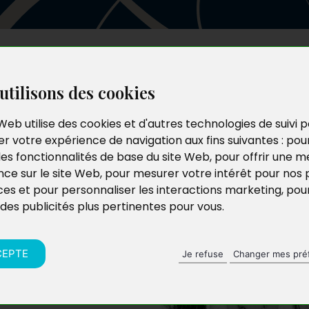
Les auteurs
Le catalogue
Le blog
utilisons des cookies
Web utilise des cookies et d'autres technologies de suivi 
r votre expérience de navigation aux fins suivantes :
pou
les fonctionnalités de base du site Web
,
pour offrir une me
nce sur le site Web
,
pour mesurer votre intérêt pour nos 
ces et pour personnaliser les interactions marketing
,
pou
 des publicités plus pertinentes pour vous
.
elle, l’écriture est
ujours et l’aide à
fférente
, qu’après de
CEPTE
Je refuse
Changer mes pré
son vécu, elle