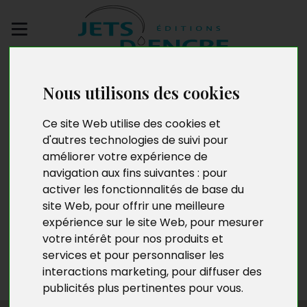
Envoyez votre
manuscrit
Nous utilisons des cookies
Ce site Web utilise des cookies et
Carole Dingan Ndjambe
d'autres technologies de suivi pour
améliorer votre expérience de
navigation aux fins suivantes :
pour
activer les fonctionnalités de base du
Née le 2 juin 1983 à Douala au Cameroun, Carole Dingan
site Web
,
pour offrir une meilleure
Ndjambe, épouse Kollo et mère de cinq enfants, est
expérience sur le site Web
,
pour mesurer
diplômée d’un master en gestion des ressources
votre intérêt pour nos produits et
humaines. Après plusieurs expériences dans des
services et pour personnaliser les
multinationales et sociétés nationales, elle devient
interactions marketing
,
pour diffuser des
chef d’entreprise en 2018.
publicités plus pertinentes pour vous
.