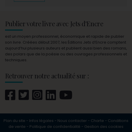
Publier votre livre avec Jets d'Encre
est un moyen professionnel, économique et rapide de publier
son livre. Créées début 2007, les Éditions Jets d’Encre comptent
aujourd’hui plusieurs auteurs et publient aussi bien des romans,
des polars que de la poésie ou des ouvrages professionnels et
techniques.
Retrouver notre actualité sur :
Plan du site
-
Infos légales
-
Nous contacter
-
Charte
-
Conditions
de vente
-
Politique de confidentialité
-
Gestion des cookies