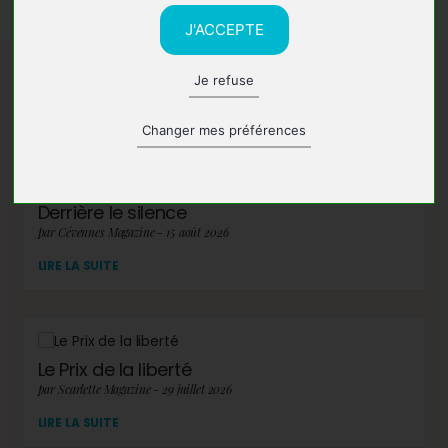
J'ACCEPTE
Je refuse
A lire également
Changer mes préférences
Derrière le silence
par Cévennes Magazine - 15 août 2026
LIRE LA SUITE
Le Prix de la liberté
par Scarlette Magazine - 29 juillet 2026
LIRE LA SUITE