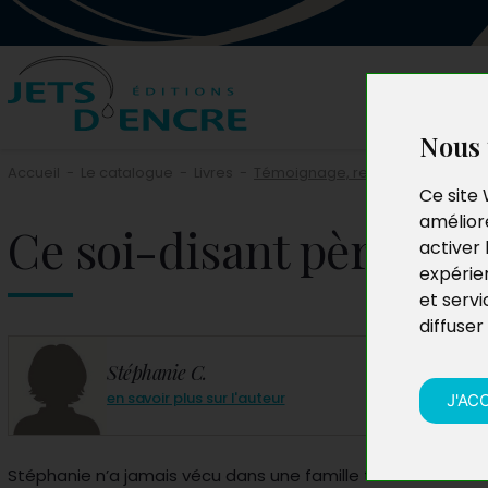
Nous 
Accueil
-
Le catalogue
-
Livres
-
Témoignage, reportage
Ce site 
améliore
Ce soi-disant père
activer 
expérie
et servi
diffuser
Stéphanie C.
en savoir plus sur l'auteur
J'AC
Stéphanie n’a jamais vécu dans une famille très soudée. S