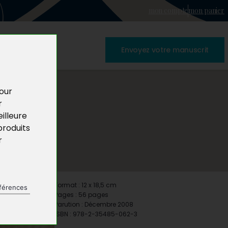
mon compte
mon panier
Envoyez votre manuscrit
pour
r
illeure
produits
r
Format : 12 x 18,5 cm
férences
Pages : 56 pages
Parution : Décembre 2008
ISBN : 978-2-35485-062-3