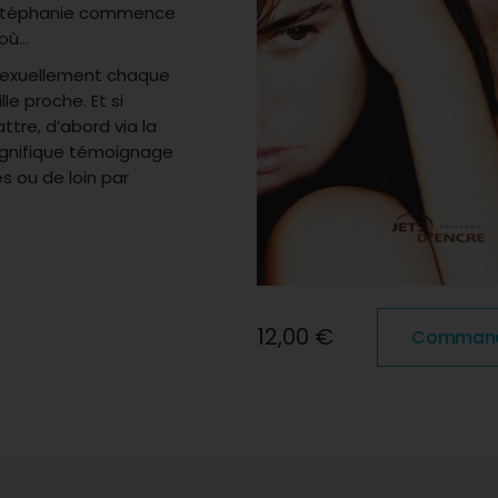
ur Stéphanie commence
 où…
 sexuellement chaque
le proche. Et si
ttre, d’abord via la
 magnifique témoignage
s ou de loin par
12,00 €
Commander