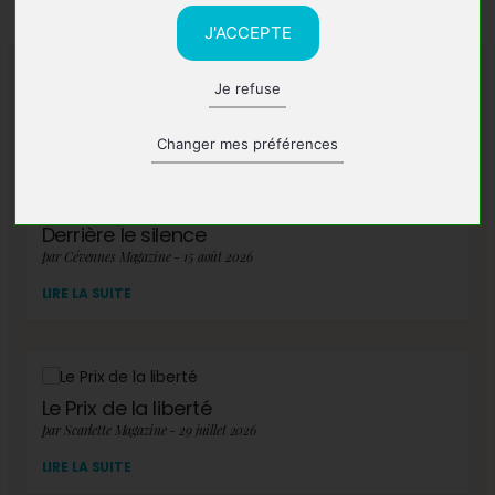
J'ACCEPTE
Je refuse
A lire également
Changer mes préférences
Derrière le silence
par Cévennes Magazine - 15 août 2026
LIRE LA SUITE
Le Prix de la liberté
par Scarlette Magazine - 29 juillet 2026
LIRE LA SUITE