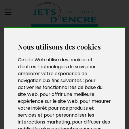
Envoyez votre
manuscrit
Nous utilisons des cookies
Charles le
Ce site Web utilise des cookies et
Malchanceux (1635-
d'autres technologies de suivi pour
améliorer votre expérience de
1707)
navigation aux fins suivantes :
pour
activer les fonctionnalités de base du
site Web
,
pour offrir une meilleure
expérience sur le site Web
,
pour mesurer
votre intérêt pour nos produits et
services et pour personnaliser les
interactions marketing
,
pour diffuser des
publicités plus pertinentes pour vous
.