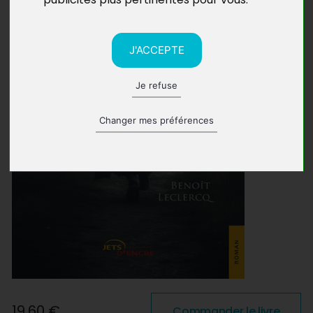
J'ACCEPTE
Je refuse
Changer mes préférences
19,60 €
Commander le livre