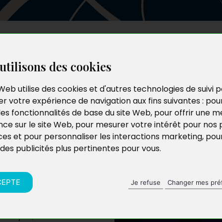
Les auteurs
Le catalogue
Le blog
utilisons des cookies
Web utilise des cookies et d'autres technologies de suivi 
r votre expérience de navigation aux fins suivantes :
pou
Arène
les fonctionnalités de base du site Web
,
pour offrir une me
nce sur le site Web
,
pour mesurer votre intérêt pour nos 
ces et pour personnaliser les interactions marketing
,
pou
 des publicités plus pertinentes pour vous
.
CEPTE
Je refuse
Changer mes pré
. Un jour, elle est