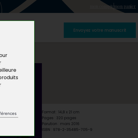
mon compte
mon panier
Envoyez votre manuscrit
pour
r
illeure
produits
r
Format : 14,8 x 21 cm
férences
Pages : 320 pages
Parution : mars 2016
ISBN : 978-2-35485-705-9