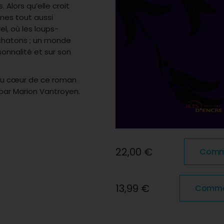
Alors qu’elle croit
mes tout aussi
l, où les loups-
 chatons ; un monde
rsonnalité et sur son
 au cœur de ce roman
par Marion Vantroyen.
22,00 €
Comma
13,99 €
Comman