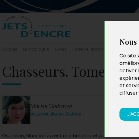
Nous 
Accueil
-
Le catalogue
-
Livres
-
Science-fiction et fantasy
Ce site 
améliore
Chasseurs. Tome 1 : L'
activer 
expérie
et servi
diffuser
Marion Vantroyen
en savoir plus sur l'auteur
J'AC
Orpheline, Mary Vervia est une brillante et paisible étudiante