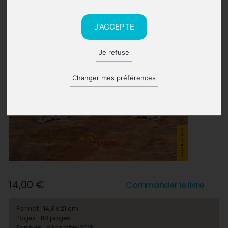
J'ACCEPTE
Je refuse
Changer mes préférences
14,00 €
Commander le livre
Format : 14,8 x 21 cm
Pages : 118 pages
Parution : décembre 2018