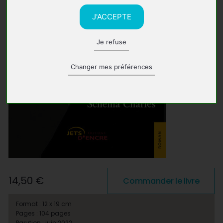
J'ACCEPTE
Je refuse
Changer mes préférences
14,50 €
Commander le livre
Format : 12 x 19 cm
Pages : 104 pages
Parution : juin 2022