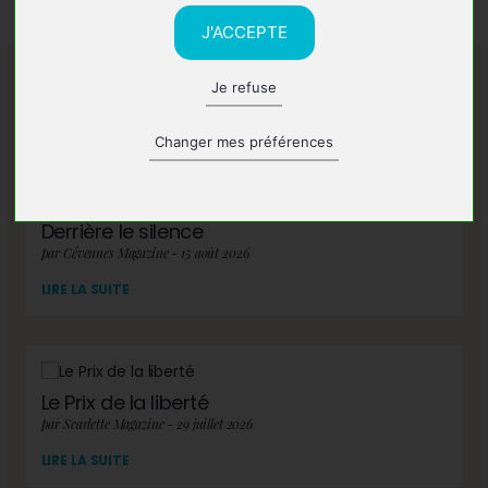
J'ACCEPTE
Je refuse
A lire également
Changer mes préférences
Derrière le silence
par Cévennes Magazine - 15 août 2026
LIRE LA SUITE
Le Prix de la liberté
par Scarlette Magazine - 29 juillet 2026
LIRE LA SUITE